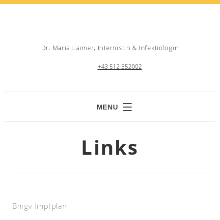
Dr. Maria Laimer, Internistin & Infektiologin
+43 512 352002
MENU
HOME
Links
TEAM
LEISTUNGEN
WAHLARZTINFO
KONTAKT
Bmgv Impfplan