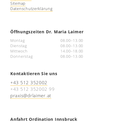
Sitemap
Datenschutzerklärung
Öffnungszeiten Dr. Maria Laimer
Montag
08.00–13.00
Dienstag
08.00–13.00
Mittwoch
14.00–18.00
Donnerstag
08.00–13.00
Kontaktieren Sie uns
+43 512 352002
+43 512 352002 99
praxis@drlaimer.at
Anfahrt Ordination Innsbruck