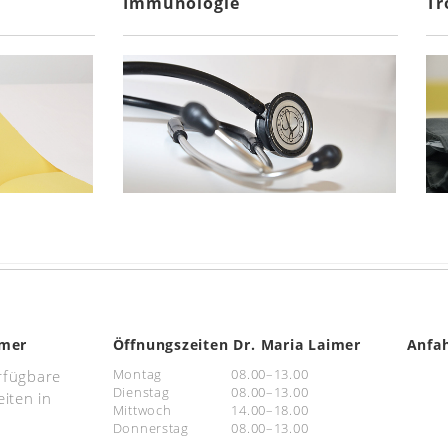
Immunologie
Tr
imer
Öffnungszeiten Dr. Maria Laimer
Anfah
Montag
08.00–13.00
erfügbare
Dienstag
08.00–13.00
iten in
Mittwoch
14.00–18.00
Donnerstag
08.00–13.00