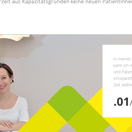
rzeit aus Kapazitätsgründen keine neuen PatientInn
In meiner
kann ich 
und Patien
entspannt
Zeit widm
01