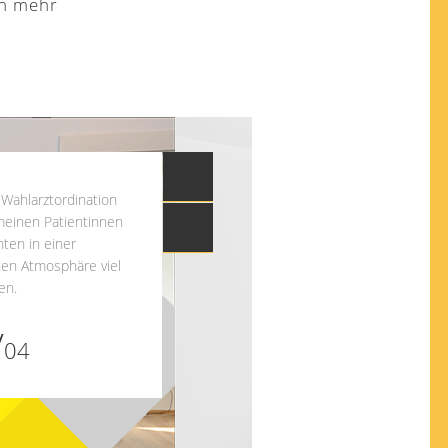
en mehr
 Wahlarztordination
meinen Patientinnen
ten in einer
en Atmosphäre viel
en.
/
04